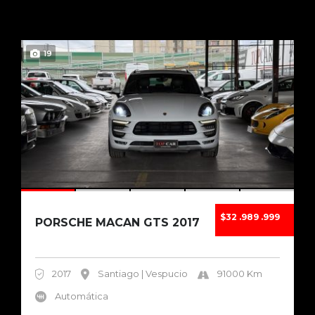
19
$32 .989 .999
PORSCHE MACAN GTS 2017
2017
Santiago | Vespucio
91000 Km
Automática