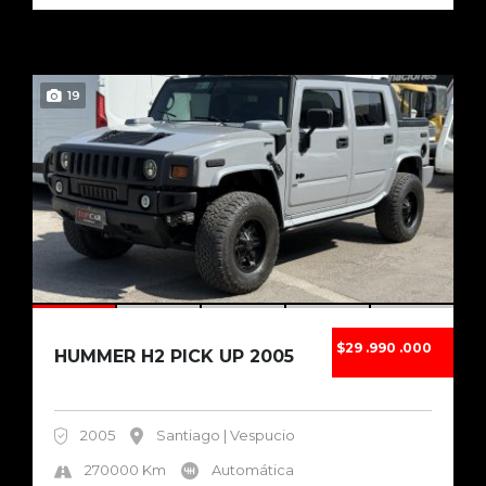
19
$29 .990 .000
HUMMER H2 PICK UP 2005
2005
Santiago | Vespucio
270000 Km
Automática