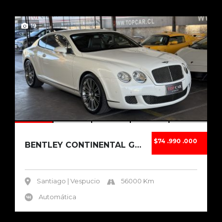
19
$74 .990 .000
BENTLEY CONTINENTAL GT SPEED 2012
Santiago | Vespucio
56000 Km
Automática