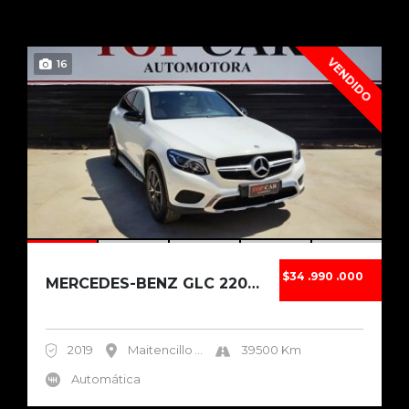
VENDIDO
16
$34 .990 .000
MERCEDES-BENZ GLC 220D COUPÉ TURBO DIESEL 20...
2019
Maitencillo
...
39500 Km
Automática