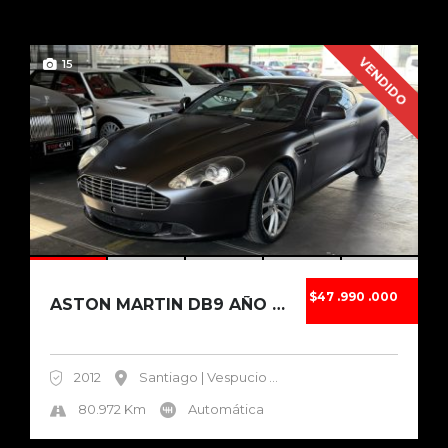
VENDIDO
15
$47 .990 .000
ASTON MARTIN DB9 AÑO 2012
2012
Santiago | Vespucio
...
80.972 Km
Automática