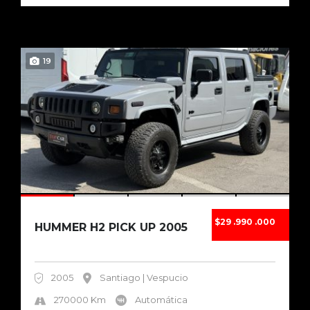
19
$29 .990 .000
HUMMER H2 PICK UP 2005
2005
Santiago | Vespucio
270000 Km
Automática