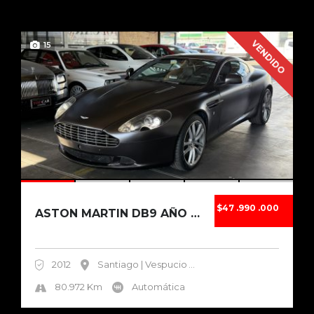
VENDIDO
15
$47 .990 .000
ASTON MARTIN DB9 AÑO 2012
2012
Santiago | Vespucio
...
80.972 Km
Automática