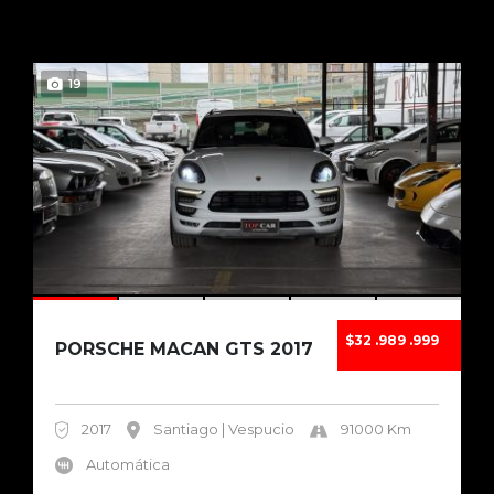
19
$32 .989 .999
PORSCHE MACAN GTS 2017
2017
Santiago | Vespucio
91000 Km
Automática