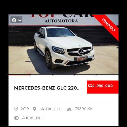
VENDIDO
16
$34 .990 .000
MERCEDES-BENZ GLC 220D COUPÉ TURBO DIESEL 20...
2019
Maitencillo
...
39500 Km
Automática