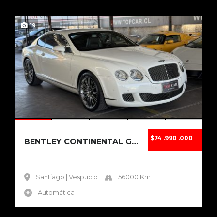
19
$74 .990 .000
BENTLEY CONTINENTAL GT SPEED 2012
Santiago | Vespucio
56000 Km
Automática