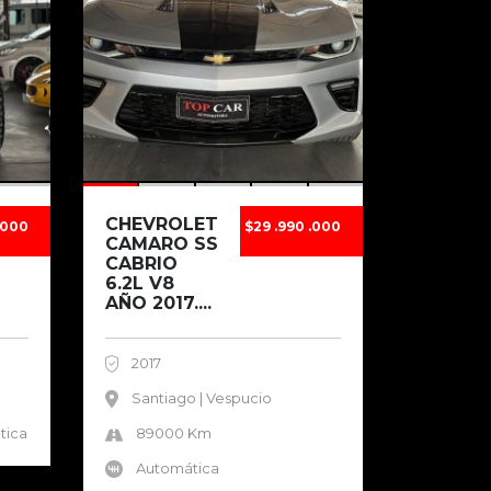
CHEVROLET
.000
$29 .990 .000
CAMARO SS
CABRIO
6.2L V8
AÑO 2017....
2017
Santiago | Vespucio
tica
89000 Km
Automática