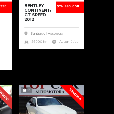
BENTLEY
.998
$74 .990 .000
CONTINENTAL
GT SPEED
2012
Santiago | Vespucio
56000 Km
Automática
NDIDO
VENDIDO
16