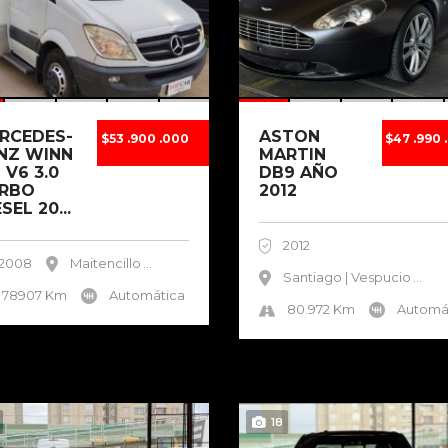
RCEDES-
ASTON
$53 .900 .000
$47 .990 
NZ WINN
MARTIN
 V6 3.0
DB9 AÑO
RBO
2012
SEL 20...
2012
2008
Maitencillo
...
Santiago | Vespucio
...
78907 Km
Automática
80.972 Km
Automá
18