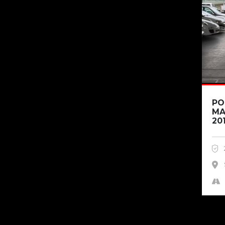
PO
MA
20