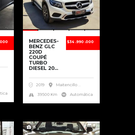
MERCEDES-
.000
$34 .990 .000
BENZ GLC
220D
COUPÉ
TURBO
DIESEL 20...
2019
Maitencillo
...
tica
39500 Km
Automática
15