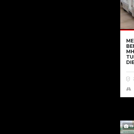
ME
BE
MH
TU
DIE
19