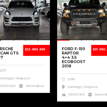
RSCHE
FORD F-150
$32 .989 .999
$31 .990 
CAN GTS
RAPTOR
17
4×4 3.5
ECOBOOST
2018
2017
Santiago | Vespucio
2018
91000 Km
Automática
Santiago | Vespucio
93000 Km
Automá