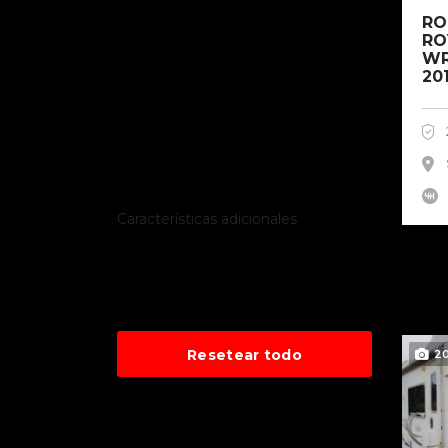
RO
RO
WR
20
Características adicionales
Resetear todo
2