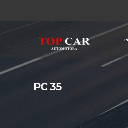
I
PC 35