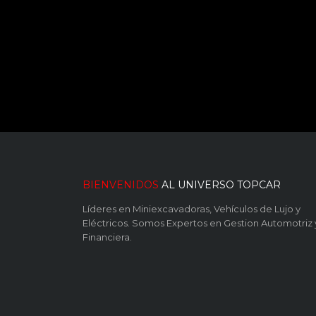
BIENVENIDOS
AL UNIVERSO TOPCAR
Líderes en Miniexcavadoras, Vehículos de Lujo y
Eléctricos. Somos Expertos en Gestion Automotriz 
Financiera.