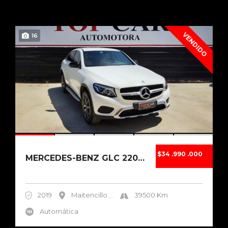
VENDIDO
16
$34 .990 .000
MERCEDES-BENZ GLC 220D COUPÉ TURBO DIESEL 20...
2019
Maitencillo
...
39500 Km
Automática