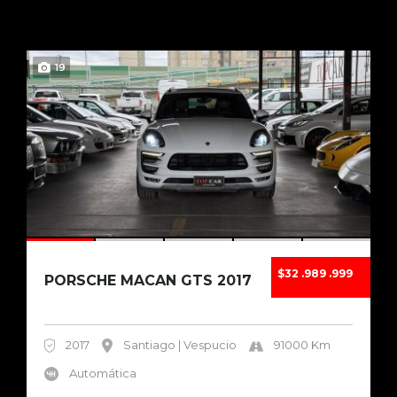
19
$32 .989 .999
PORSCHE MACAN GTS 2017
2017
Santiago | Vespucio
91000 Km
Automática