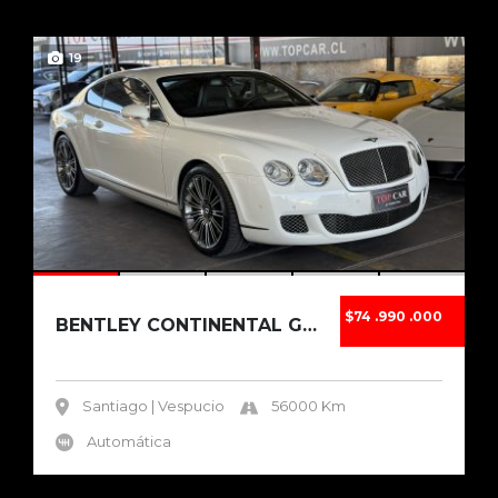
19
$74 .990 .000
BENTLEY CONTINENTAL GT SPEED 2012
Santiago | Vespucio
56000 Km
Automática