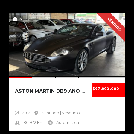
VENDIDO
15
$47 .990 .000
ASTON MARTIN DB9 AÑO 2012
2012
Santiago | Vespucio
...
80.972 Km
Automática