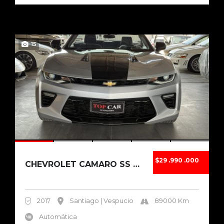
15
$29 .990 .000
CHEVROLET CAMARO SS CABRIO 6.2L V8 AÑO 2017....
2017
Santiago | Vespucio
89000 Km
Automática