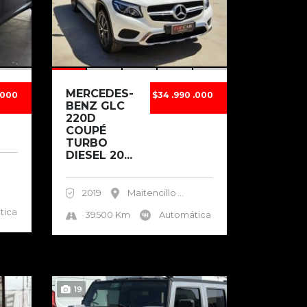
MERCEDES-
.000
$34 .990 .000
BENZ GLC
220D
COUPÉ
TURBO
DIESEL 20...
2019
Maitencillo
...
tica
39500 Km
Automática
19