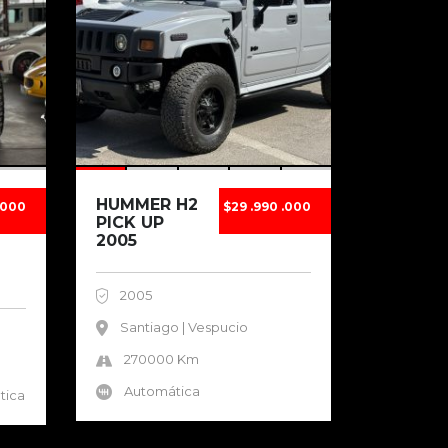
HUMMER H2
.000
$29 .990 .000
PICK UP
2005
2005
Santiago | Vespucio
270000 Km
Automática
tica