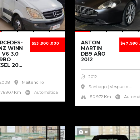
RCEDES-
ASTON
$53 .900 .000
$47 .990 
NZ WINN
MARTIN
 V6 3.0
DB9 AÑO
RBO
2012
SEL 20...
2012
2008
Maitencillo
...
Santiago | Vespucio
...
78907 Km
Automática
80.972 Km
Automá
18