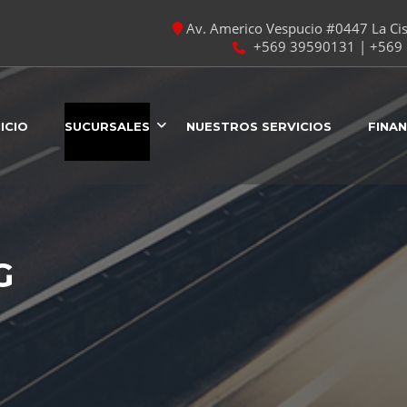
Av. Americo Vespucio #0447 La Cist
+569 39590131 | +569 
NICIO
SUCURSALES
NUESTROS SERVICIOS
FINA
G