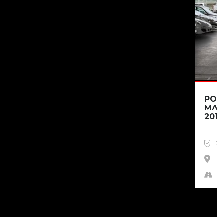
PO
MA
20