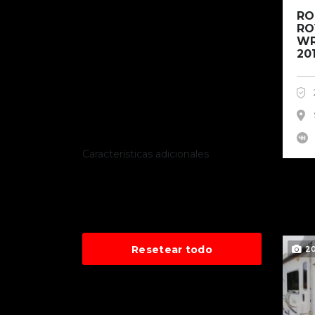
RO
RO
WR
20
Características adicionales
Resetear todo
2