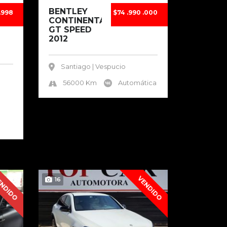
BENTLEY
.998
$74 .990 .000
CONTINENTAL
GT SPEED
2012
Santiago | Vespucio
56000 Km
Automática
NDIDO
VENDIDO
16