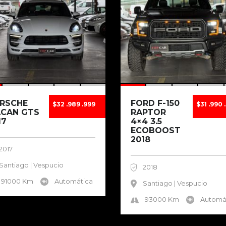
RSCHE
FORD F-150
$32 .989 .999
$31 .990 
CAN GTS
RAPTOR
17
4×4 3.5
ECOBOOST
2018
2017
Santiago | Vespucio
2018
91000 Km
Automática
Santiago | Vespucio
93000 Km
Automá