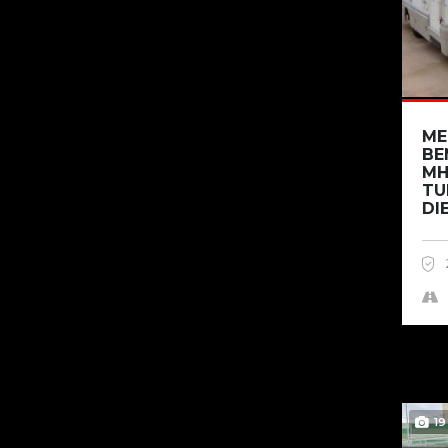
ME
BE
MH
TU
DIE
19