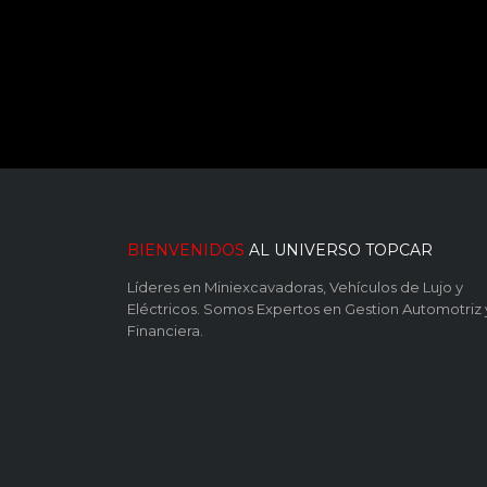
BIENVENIDOS
AL UNIVERSO TOPCAR
Líderes en Miniexcavadoras, Vehículos de Lujo y
Eléctricos. Somos Expertos en Gestion Automotriz 
Financiera.