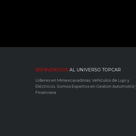
BIENVENIDOS
AL UNIVERSO TOPCAR
Líderes en Miniexcavadoras, Vehículos de Lujo y
Eléctricos. Somos Expertos en Gestion Automotriz 
Financiera.