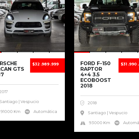
RSCHE
FORD F-150
$32 .989 .999
$31 .990 
CAN GTS
RAPTOR
17
4×4 3.5
ECOBOOST
2018
2017
Santiago | Vespucio
2018
91000 Km
Automática
Santiago | Vespucio
93000 Km
Automá