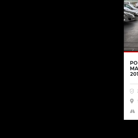
PO
MA
20