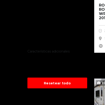
RO
RO
WR
20
Características adicionales
Resetear todo
2