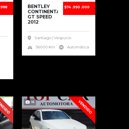
BENTLEY
.998
$74 .990 .000
CONTINENTAL
GT SPEED
2012
Santiago | Vespucio
56000 Km
Automática
NDIDO
VENDIDO
16