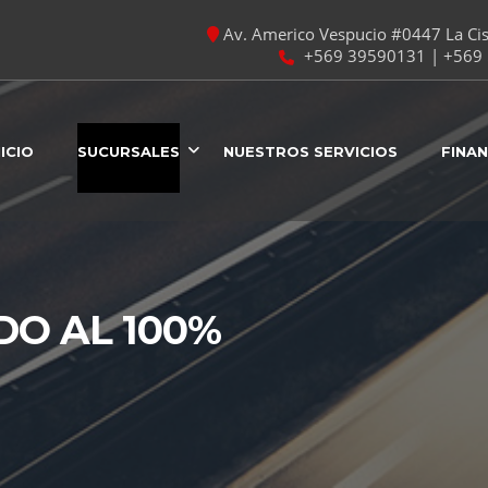
Av. Americo Vespucio #0447 La Cist
+569 39590131 | +569 
NICIO
SUCURSALES
NUESTROS SERVICIOS
FINA
DO AL 100%