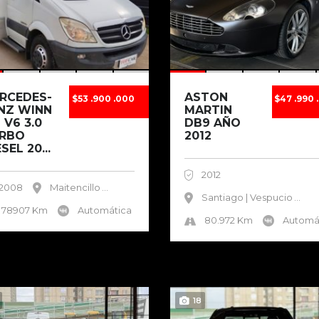
RCEDES-
ASTON
$53 .900 .000
$47 .990 
NZ WINN
MARTIN
 V6 3.0
DB9 AÑO
RBO
2012
SEL 20...
2012
2008
Maitencillo
...
Santiago | Vespucio
...
78907 Km
Automática
80.972 Km
Automá
18