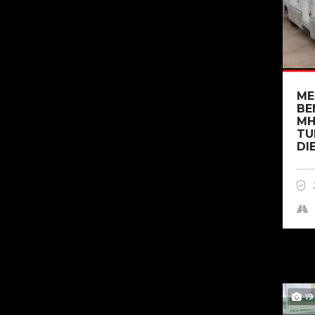
ME
BE
MH
TU
DIE
19