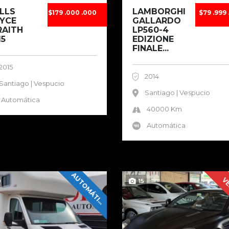
LLS
LAMBORGHINI
$179 .000 .000
$79 .999 
YCE
GALLARDO
AITH
LP560-4
15
EDIZIONE
FINALE...
2015
2014
Santiago | Vespucio
Santiago | Vespucio
Automática
40000 Km
Automática
A
U
T
O
M
Á
T
I
O
VE
0
15
C