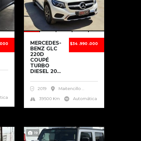
MERCEDES-
.000
$34 .990 .000
BENZ GLC
220D
COUPÉ
TURBO
DIESEL 20...
2019
Maitencillo
...
tica
39500 Km
Automática
19