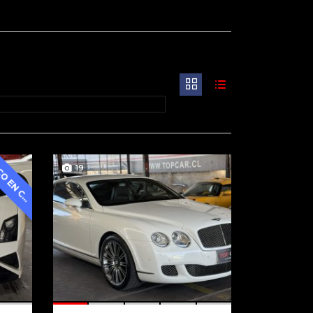
U
N
I
C
O
E
N
C
I
L
E
19
H